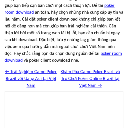
giúp bạn tiếp cận bàn chơi một cách thuận lợi. Để tải
poker
room download
an toàn, hãy chọn những nhà cung cấp uy tín và
lâu năm. Cài đặt poker client download không chỉ giúp bạn kết
nối dễ dàng hơn mà còn giúp bạn trải nghiệm cải thiện. Cẩn
thận lời bởi một số trang web tải bị lỗi, bạn cần chuẩn bị ngay
sau khi download. Đặc biệt, lưu ý những lag giảm thông qua
việc xem qua hướng dẫn mà nguời chơi chứi Việt Nam nên
đọc. Hãy chắc rằng bạn đã chọn đúng nguồn để tải
poker room
download
và poker client download nhé.
← Trải Nghiệm Game Poker
Khám Phá Game Poker Brazil và
Brazil với Uang Asli tại Việt
Trò Chơi Poker Online Brazil tại
Nam
Việt Nam →